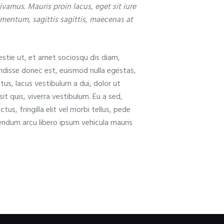
vamus. Mauris proin lacus, eget sit iure
mentum, sagittis sagittis, maecenas at
estie ut, et amet sociosqu dis diam,
disse donec est, euismod nulla egestas,
us, lacus vestibulum a dui, dolor ut
sit quis, viverra vestibulum. Eu a sed,
s, fringilla elit vel morbi tellus, pede
bendum arcu libero ipsum vehicula mauris