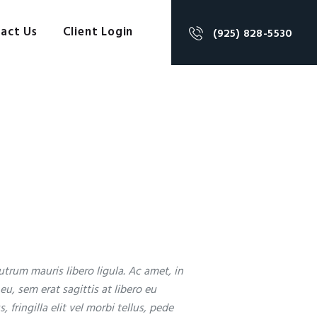
act Us
Client Login
(925) 828-5530
trum mauris libero ligula. Ac amet, in
 eu, sem erat sagittis at libero eu
 fringilla elit vel morbi tellus, pede