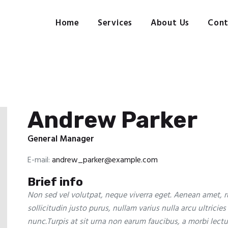
Home
Services
Home
Services
About Us
Cont
Pre-press, design, print, packaging and mailing
About Us
Contact Us
Client Login
Andrew Parker
General Manager
E-mail:
andrew_parker@example.com
Brief info
Non sed vel volutpat, neque viverra eget. Aenean amet, ru
sollicitudin justo purus, nullam varius nulla arcu ultricies
nunc.Turpis at sit urna non earum faucibus, a morbi lectus,