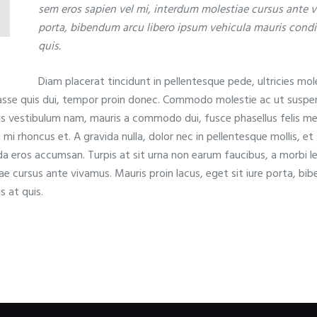
sem eros sapien vel mi, interdum molestiae cursus ante vi
porta, bibendum arcu libero ipsum vehicula mauris condi
quis.
Diam placerat tincidunt in pellentesque pede, ultricies mol
sse quis dui, tempor proin donec. Commodo molestie ac ut suspen
us vestibulum nam, mauris a commodo dui, fusce phasellus felis met
 mi rhoncus et. A gravida nulla, dolor nec in pellentesque mollis, et 
eros accumsan. Turpis at sit urna non earum faucibus, a morbi lectu
e cursus ante vivamus. Mauris proin lacus, eget sit iure porta, bi
 at quis.